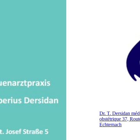
Dr. T. Dersidan méde
obstétrique 37, Ro
Echternach