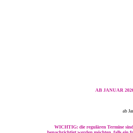
AB JANUAR 202
ab Ja
WICHTIG: die regulären Termine sind 
benachrichtigt werden möchten, falls ein f