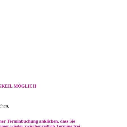
SKEIL MÖGLICH
chen,
ner Terminbuchung anklicken, dass Sie
immer wieder zwischenzeitlich Termine frei.